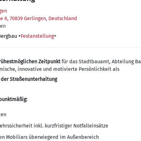
gen
 6, 70839 Gerlingen, Deutschland
ten
Bergbau
+
Festanstellung
+
rühestmöglichen Zeitpunkt
für das Stadtbauamt, Abteilung Ba
ische, innovative und motivierte Persönlichkeit als
 der Straßenunterhaltung
punktmäßig:
ten
hrssicherheit inkl. kurzfristiger Notfalleinsätze
hen Mobiliars überwiegend im Außenbereich