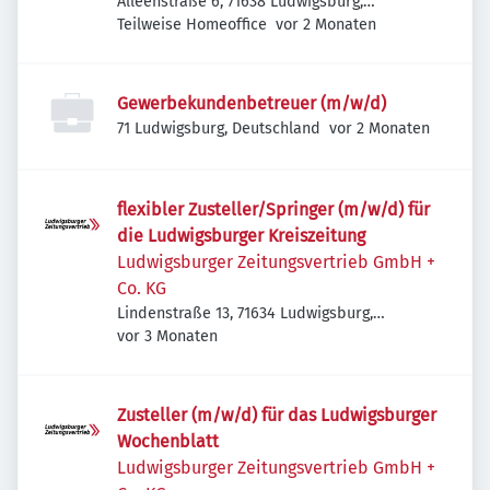
Rechtsanwälte
Alleenstraße 6, 71638 Ludwigsburg,
Veröffentlicht
:
Deutschland
Teilweise Homeoffice
vor 2 Monaten
Gewerbekundenbetreuer (m/w/d)
Veröffentlicht
:
71 Ludwigsburg, Deutschland
vor 2 Monaten
flexibler Zusteller/Springer (m/w/d) für
die Ludwigsburger Kreiszeitung
Ludwigsburger Zeitungsvertrieb GmbH +
Co. KG
Lindenstraße 13, 71634 Ludwigsburg,
Veröffentlicht
:
Deutschland
vor 3 Monaten
Zusteller (m/w/d) für das Ludwigsburger
Wochenblatt
Ludwigsburger Zeitungsvertrieb GmbH +