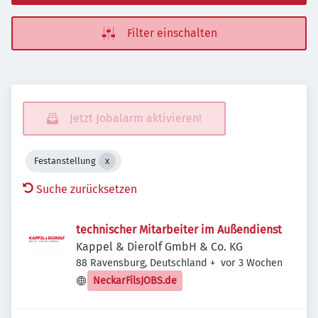
Filter einschalten
Jetzt Jobalarm aktivieren!
Festanstellung
Suche zurücksetzen
technischer Mitarbeiter im Außendienst
Kappel & Dierolf GmbH & Co. KG
Veröffentlicht
:
88 Ravensburg, Deutschland
+
vor 3 Wochen
NeckarFilsJOBS.de