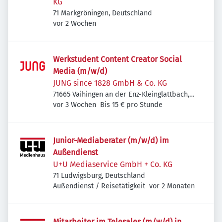
KG
71 Markgröningen, Deutschland
Veröffentlicht
:
vor 2 Wochen
Werkstudent Content Creator Social
Media (m/w/d)
JUNG since 1828 GmbH & Co. KG
71665 Vaihingen an der Enz-Kleinglattbach,
Veröffentlicht
:
Deutschland
vor 3 Wochen
Bis 15 € pro Stunde
Junior-Mediaberater (m/w/d) im
Außendienst
U+U Mediaservice GmbH + Co. KG
71 Ludwigsburg, Deutschland
Veröffentlicht
:
Außendienst / Reisetätigkeit
vor 2 Monaten
Mitarbeiter im Telesales (m/w/d) in