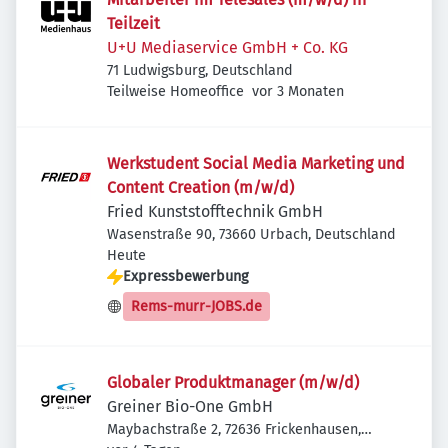
Teilzeit
U+U Mediaservice GmbH + Co. KG
71 Ludwigsburg, Deutschland
Veröffentlicht
:
Teilweise Homeoffice
vor 3 Monaten
Werkstudent Social Media Marketing und
Content Creation (m/w/d)
Fried Kunststofftechnik GmbH
Wasenstraße 90, 73660 Urbach, Deutschland
Veröffentlicht
:
Heute
Expressbewerbung
Rems-murr-JOBS.de
Globaler Produktmanager (m/w/d)
Greiner Bio-One GmbH
Maybachstraße 2, 72636 Frickenhausen,