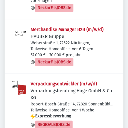
Veröffentlicht
:
Deutschland
vor 4 Tagen
NeckarFilsJOBS.de
Merchandise Manager B2B (m/w/d)
HAUBER Gruppe
Weberstraße 1, 72622 Nürtingen,
Veröffentlicht
:
Deutschland
Teilweise Homeoffice
vor 6 Tagen
57.000 € - 70.000 € pro Jahr
NeckarFilsJOBS.de
Verpackungsentwickler (m/w/d)
Verpackungsberatung Hage GmbH & Co.
KG
Robert-Bosch-Straße 14, 72820 Sonnenbühl,
Veröffentlicht
:
Deutschland
Teilweise Homeoffice
vor 1 Woche
Expressbewerbung
REGIOALBJOBS.de