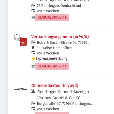
72 Reutlingen, Deutschland
Veröffentlicht
:
vor 2 Wochen
REGIOALBJOBS.de
Verpackungsingenieur (m/w/d)
Robert-Bosch-Straße 14, 72820
Sonnenbühl, Deutschland
Teilweise Homeoffice
Veröffentlicht
:
vor 2 Wochen
Expressbewerbung
REGIOALBJOBS.de
Onlineredakteur (m/w/d)
Reutlinger General-Anzeiger
Verlags-GmbH & Co. KG
Burgstraße 1-7, 72764 Reutlingen,
Veröffentlicht
:
Deutschland
vor 3 Wochen