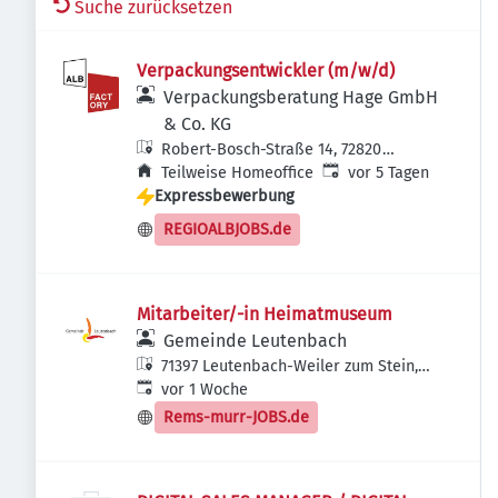
Suche zurücksetzen
Verpackungsentwickler (m/w/d)
Verpackungsberatung Hage GmbH
& Co. KG
Robert-Bosch-Straße 14, 72820
Veröffentlicht
:
Sonnenbühl, Deutschland
Teilweise Homeoffice
vor 5 Tagen
Expressbewerbung
REGIOALBJOBS.de
Mitarbeiter/-in Heimatmuseum
Gemeinde Leutenbach
71397 Leutenbach-Weiler zum Stein,
Veröffentlicht
:
Deutschland
vor 1 Woche
Rems-murr-JOBS.de