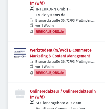
(m/w/d)
INTERKORN GmbH -
TruckSystems.de
Bismarckstraße 36, 72793 Pfullingen,
Veröffentlicht
:
Deutschland
vor 1 Woche
REGIOALBJOBS.de
Werkstudent (m/w/d) E-Commerce
Marketing & Content Management
Bismarckstraße 36, 72793 Pfullingen,
Veröffentlicht
:
Deutschland
vor 1 Woche
REGIOALBJOBS.de
Onlineredakteur / Onlineredakteurin
(m/w/d)
Stellenangebote aus dem
Reutlinger General-Anzeiger