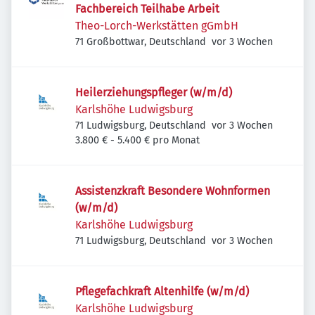
Fachbereich Teilhabe Arbeit
Theo-Lorch-Werkstätten gGmbH
Veröffentlicht
:
71 Großbottwar, Deutschland
vor 3 Wochen
Heilerziehungspfleger (w/m/d)
Karlshöhe Ludwigsburg
Veröffentlicht
:
71 Ludwigsburg, Deutschland
vor 3 Wochen
3.800 € - 5.400 € pro Monat
Assistenzkraft Besondere Wohnformen
(w/m/d)
Karlshöhe Ludwigsburg
Veröffentlicht
:
71 Ludwigsburg, Deutschland
vor 3 Wochen
Pflegefachkraft Altenhilfe (w/m/d)
Karlshöhe Ludwigsburg