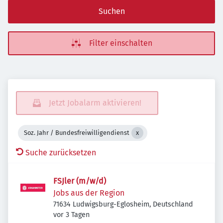
Suchen
Filter einschalten
Jetzt Jobalarm aktivieren!
Soz. Jahr / Bundesfreiwilligendienst
Suche zurücksetzen
FSJler (m/w/d)
Jobs aus der Region
71634 Ludwigsburg-Eglosheim, Deutschland
Veröffentlicht
:
vor 3 Tagen