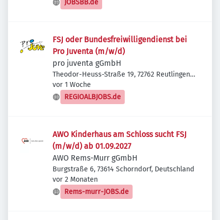
JOBSBB.de
FSJ oder Bundesfreiwilligendienst bei
Pro Juventa (m/w/d)
pro juventa gGmbH
Theodor-Heuss-Straße 19, 72762 Reutlingen,
Veröffentlicht
:
Deutschland
vor 1 Woche
REGIOALBJOBS.de
AWO Kinderhaus am Schloss sucht FSJ
(m/w/d) ab 01.09.2027
AWO Rems-Murr gGmbH
Burgstraße 6, 73614 Schorndorf, Deutschland
Veröffentlicht
:
vor 2 Monaten
Rems-murr-JOBS.de