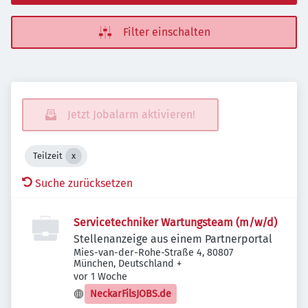
Filter einschalten
Jetzt Jobalarm aktivieren!
Teilzeit
Suche zurücksetzen
Servicetechniker Wartungsteam (m/w/d)
Stellenanzeige aus einem Partnerportal
Mies-van-der-Rohe-Straße 4, 80807
München, Deutschland
+
Veröffentlicht
:
vor 1 Woche
NeckarFilsJOBS.de