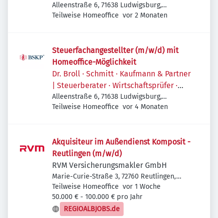
Rechtsanwälte
Alleenstraße 6, 71638 Ludwigsburg,
Veröffentlicht
:
Deutschland
Teilweise Homeoffice
vor 2 Monaten
Steuerfachangestellter (m/w/d) mit
Homeoffice-Möglichkeit
Dr. Broll · Schmitt · Kaufmann & Partner
| Steuerberater · Wirtschaftsprüfer ·
Rechtsanwälte
Alleenstraße 6, 71638 Ludwigsburg,
Veröffentlicht
:
Deutschland
Teilweise Homeoffice
vor 4 Monaten
Akquisiteur im Außendienst Komposit -
Reutlingen (m/w/d)
RVM Versicherungsmakler GmbH
Marie-Curie-Straße 3, 72760 Reutlingen,
Veröffentlicht
:
Deutschland
Teilweise Homeoffice
vor 1 Woche
50.000 € - 100.000 € pro Jahr
REGIOALBJOBS.de