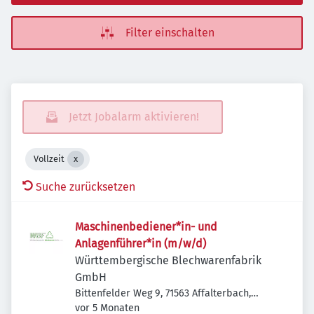
Filter einschalten
Jetzt Jobalarm aktivieren!
Vollzeit
Suche zurücksetzen
Maschinenbediener*in- und
Anlagenführer*in (m/w/d)
Württembergische Blechwarenfabrik
GmbH
Bittenfelder Weg 9, 71563 Affalterbach,
Veröffentlicht
:
Deutschland
vor 5 Monaten