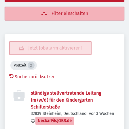
Filter einschalten
Jetzt Jobalarm aktivieren!
Vollzeit
Suche zurücksetzen
ständige stellvertretende Leitung
(m/w/d) für den Kindergarten
Schillerstraße
Veröffentlicht
:
32839 Steinheim, Deutschland
vor 3 Wochen
NeckarFilsJOBS.de