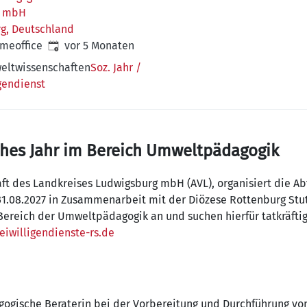
g mbH
rg, Deutschland
Veröffentlicht
:
omeoffice
vor 5 Monaten
eltwissenschaften
Soz. Jahr /
gendienst
sches Jahr im Bereich Umweltpädagogik
ft des Landkreises Ludwigsburg mbH (AVL), organisiert die Abf
1.08.2027 in Zusammenarbeit mit der Diözese Rottenburg Stutt
 Bereich der Umweltpädagogik an und suchen hierfür tatkräfti
eiwilligendienste-rs.de
gogische Beraterin bei der Vorbereitung und Durchführung v