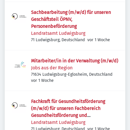
Sachbearbeitung (m/w/d) für unseren
Geschäftsteil ÖPNV,
Personenbeförderung
Landratsamt Ludwigsburg
Veröffentlicht
:
71 Ludwigsburg, Deutschland
vor 1 Woche
Mitarbeiter/in in der Verwaltung (m/w/d)
Jobs aus der Region
71634 Ludwigsburg-Eglosheim, Deutschland
Veröffentlicht
:
vor 1 Woche
Fachkraft für Gesundheitsförderung
(m/w/d) für unseren Fachbereich
Gesundheitsförderung und
Gesundheitsplanung
Landratsamt Ludwigsburg
Veröffentlicht
:
71 Ludwigsburg, Deutschland
vor 1 Woche