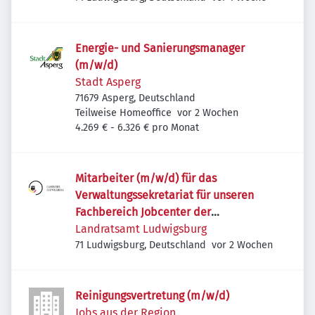
Energie- und Sanierungsmanager
(m/w/d)
Stadt Asperg
71679 Asperg, Deutschland
Veröffentlicht
:
Teilweise Homeoffice
vor 2 Wochen
4.269 € - 6.326 € pro Monat
Mitarbeiter (m/w/d) für das
Verwaltungssekretariat für unseren
Fachbereich Jobcenter der
Fachbereichsleitung
Landratsamt Ludwigsburg
Veröffentlicht
:
71 Ludwigsburg, Deutschland
vor 2 Wochen
Reinigungsvertretung (m/w/d)
Jobs aus der Region