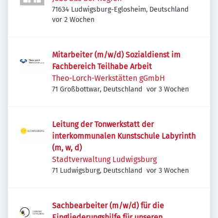
71634 Ludwigsburg-Eglosheim, Deutschland
Veröffentlicht
:
vor 2 Wochen
Mitarbeiter (m/w/d) Sozialdienst im
Fachbereich Teilhabe Arbeit
Theo-Lorch-Werkstätten gGmbH
Veröffentlicht
:
71 Großbottwar, Deutschland
vor 3 Wochen
Leitung der Tonwerkstatt der
interkommunalen Kunstschule Labyrinth
(m, w, d)
Stadtverwaltung Ludwigsburg
Veröffentlicht
:
71 Ludwigsburg, Deutschland
vor 3 Wochen
Sachbearbeiter (m/w/d) für die
Eingliederungshilfe für unseren