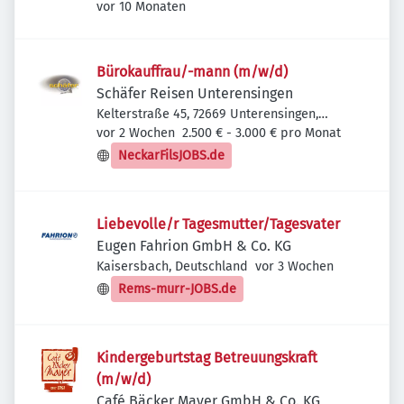
Veröffentlicht
:
Deutschland
vor 10 Monaten
Bürokauffrau/-mann (m/w/d)
Schäfer Reisen Unterensingen
Kelterstraße 45, 72669 Unterensingen,
Veröffentlicht
:
Deutschland
vor 2 Wochen
2.500 € - 3.000 € pro Monat
NeckarFilsJOBS.de
Liebevolle/r Tagesmutter/Tagesvater
Eugen Fahrion GmbH & Co. KG
Veröffentlicht
:
Kaisersbach, Deutschland
vor 3 Wochen
Rems-murr-JOBS.de
Kindergeburtstag Betreuungskraft
(m/w/d)
Café Bäcker Mayer GmbH & Co. KG