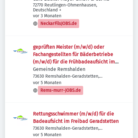
72770 Reutlingen-Ohmenhausen,
Deutschland
+
Veröffentlicht
:
vor 3 Monaten
NeckarFilsJOBS.de
geprüften Meister (m/w/d) oder
Fachangestellten für Bäderbetriebe
(m/w/d) für die Frühbadeaufsicht im
Freibad Geradstetten
Gemeinde Remshalden
73630 Remshalden-Geradstetten,
Veröffentlicht
:
Deutschland
vor 5 Monaten
Rems-murr-JOBS.de
Rettungsschwimmer (m/w/d) für die
Badeaufsicht im Freibad Geradstetten
73630 Remshalden-Geradstetten,
Veröffentlicht
:
Deutschland
vor 5 Monaten