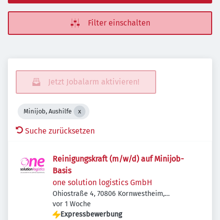
Filter einschalten
Jetzt Jobalarm aktivieren!
Minijob, Aushilfe
Suche zurücksetzen
Reinigungskraft (m/w/d) auf Minijob-
Basis
one solution logistics GmbH
Ohiostraße 4, 70806 Kornwestheim,
Veröffentlicht
:
Deutschland
vor 1 Woche
Expressbewerbung