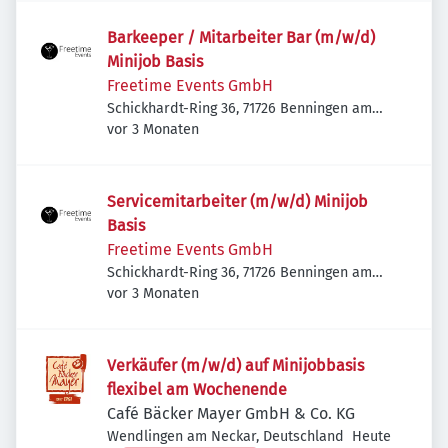
Barkeeper / Mitarbeiter Bar (m/w/d)
Minijob Basis
Freetime Events GmbH
Schickhardt-Ring 36, 71726 Benningen am
Veröffentlicht
:
Neckar, Deutschland
vor 3 Monaten
Servicemitarbeiter (m/w/d) Minijob
Basis
Freetime Events GmbH
Schickhardt-Ring 36, 71726 Benningen am
Veröffentlicht
:
Neckar, Deutschland
vor 3 Monaten
Verkäufer (m/w/d) auf Minijobbasis
flexibel am Wochenende
Café Bäcker Mayer GmbH & Co. KG
Veröffentlicht
:
Wendlingen am Neckar, Deutschland
Heute