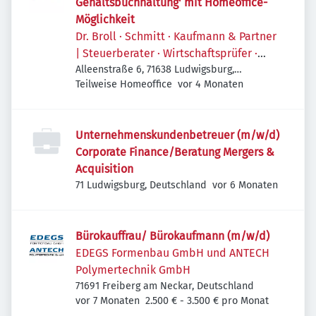
Gehaltsbuchhaltung' mit Homeoffice-
Möglichkeit
Dr. Broll · Schmitt · Kaufmann & Partner
| Steuerberater · Wirtschaftsprüfer ·
Rechtsanwälte
Alleenstraße 6, 71638 Ludwigsburg,
Veröffentlicht
:
Deutschland
Teilweise Homeoffice
vor 4 Monaten
Unternehmenskundenbetreuer (m/w/d)
Corporate Finance/Beratung Mergers &
Acquisition
Veröffentlicht
:
71 Ludwigsburg, Deutschland
vor 6 Monaten
Bürokauffrau/ Bürokaufmann (m/w/d)
EDEGS Formenbau GmbH und ANTECH
Polymertechnik GmbH
71691 Freiberg am Neckar, Deutschland
Veröffentlicht
:
vor 7 Monaten
2.500 € - 3.500 € pro Monat