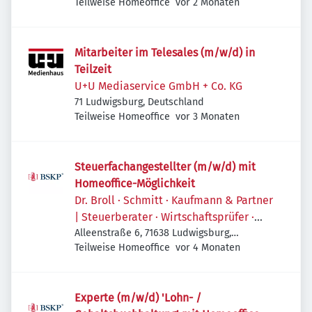
Veröffentlicht
:
Deutschland
Teilweise Homeoffice
vor 2 Monaten
Mitarbeiter im Telesales (m/w/d) in
Teilzeit
U+U Mediaservice GmbH + Co. KG
71 Ludwigsburg, Deutschland
Veröffentlicht
:
Teilweise Homeoffice
vor 3 Monaten
Steuerfachangestellter (m/w/d) mit
Homeoffice-Möglichkeit
Dr. Broll · Schmitt · Kaufmann & Partner
| Steuerberater · Wirtschaftsprüfer ·
Rechtsanwälte
Alleenstraße 6, 71638 Ludwigsburg,
Veröffentlicht
:
Deutschland
Teilweise Homeoffice
vor 4 Monaten
Experte (m/w/d) 'Lohn- /