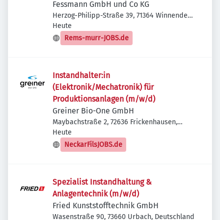
Fessmann GmbH und Co KG
Herzog-Philipp-Straße 39, 71364 Winnenden,
Veröffentlicht
:
Deutschland
Heute
Rems-murr-JOBS.de
Instandhalter:in
(Elektronik/Mechatronik) für
Produktionsanlagen (m/w/d)
Greiner Bio-One GmbH
Maybachstraße 2, 72636 Frickenhausen,
Veröffentlicht
:
Deutschland
Heute
NeckarFilsJOBS.de
Spezialist Instandhaltung &
Anlagentechnik (m/w/d)
Fried Kunststofftechnik GmbH
Wasenstraße 90, 73660 Urbach, Deutschland