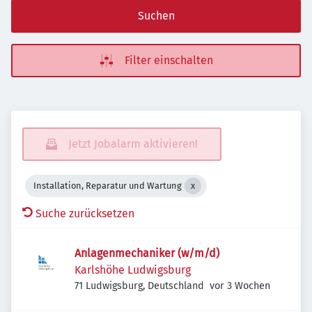
Suchen
Filter einschalten
Jetzt Jobalarm aktivieren!
Installation, Reparatur und Wartung
Suche zurücksetzen
Anlagenmechaniker (w/m/d)
Karlshöhe Ludwigsburg
Veröffentlicht
:
71 Ludwigsburg, Deutschland
vor 3 Wochen